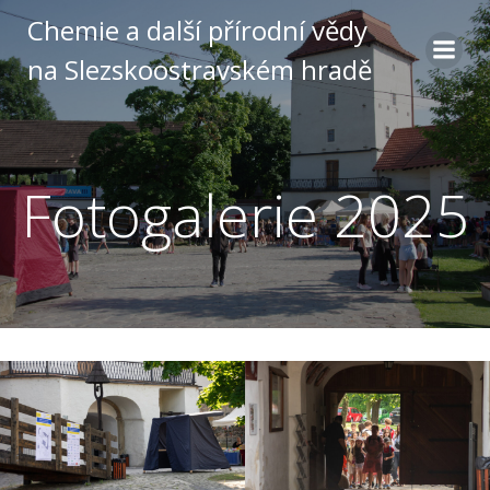
Skip
Chemie a další přírodní vědy
to
na Slezskoostravském hradě
content
Fotogalerie 2025